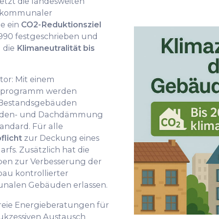
tzt die landesweiten
n kommunaler
e ein
CO2-Reduktionsziel
90 festgeschrieben und
 die
Klimaneutralität bis
or: Mit einem
rprogramm werden
 Bestandsgebäuden
ssaden- und Dachdämmung
ndard. Für alle
flicht
zur Deckung eines
fs. Zusätzlich hat die
ben zur Verbesserung der
u kontrollierter
alen Gebäuden erlassen.
nfreie Energieberatungen für
ukzessiven Austausch