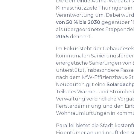
Die Gemeinde Auma-Weidatal se
Klimaschutzziele Thüringens i
Verantwortung um. Dabei wurd
von 50 % bis 2030
gegenüber 19
als übergeordnetes Etappenziel
2045
definiert.
Im Fokus steht der Gebäudesekt
kommunalen Sanierungsförde
energetische Sanierungen von
unterstützt, insbesondere Fa
nach dem KfW-Effizienzhaus-Sta
Neubauten gilt eine
Solardachp
Teils des Wärme- und Strombedar
Verwaltung verbindliche Vorga
Fensterdämmung und den Einba
Wohnraumlüftungen in kommun
Parallel bietet die Stadt koste
Eigentümer an und prüft den s