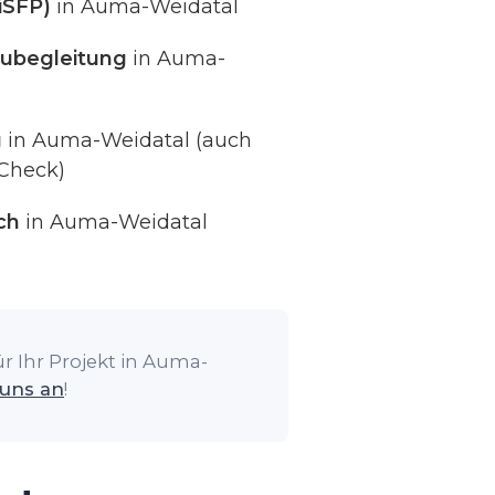
iSFP)
in Auma-Weidatal
ubegleitung
in Auma-
g
in Auma-Weidatal (auch
Check)
ch
in Auma-Weidatal
r Ihr Projekt in Auma-
 uns an
!