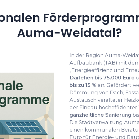
onalen Förderprogramm
Auma-Weidatal?
In der Region Auma-Weidata
Aufbaubank (TAB) mit de
„Energieeffizienz und Ern
Darlehen bis 75.000 Euro
u
bis zu 15 %
an. Gefördert 
Dämmung von Dach, Fassad
Austausch veralteter Heizk
der Einbau hocheffiziente
ganzheitliche Sanierung
bis
Die Stadtverwaltung Auma
einen kommunalen Beratun
Euro für Energie- und Bau