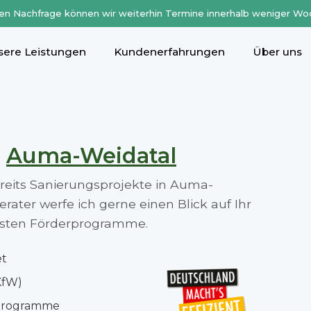
en Nachfrage können wir weiterhin Termine innerhalb weniger Wo
sere Leistungen
Kundenerfahrungen
Über uns
n
Auma-Weidatal
ereits Sanierungsprojekte in Auma-
ater werfe ich gerne einen Blick auf Ihr
besten Förderprogramme.
et
KfW)
rprogramme