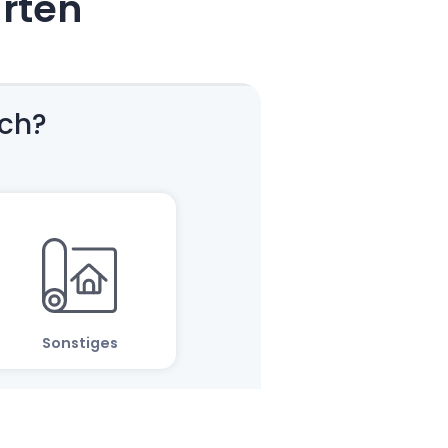
arten