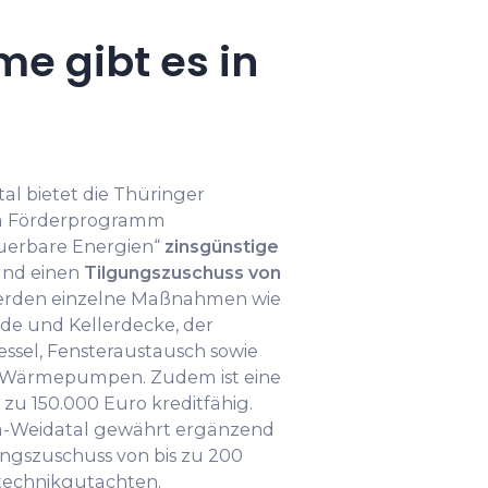
e gibt es in
l bietet die Thüringer
m Förderprogramm
euerbare Energien“
zinsgünstige
nd einen
Tilgungszuschuss von
werden einzelne Maßnahmen wie
e und Kellerdecke, der
essel, Fensteraustausch sowie
r Wärmepumpen. Zudem ist eine
 zu 150.000 Euro kreditfähig.
-Weidatal gewährt ergänzend
gszuschuss von bis zu 200
technikgutachten.